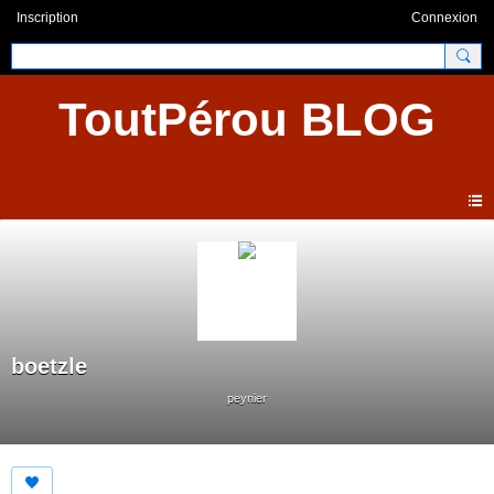
Inscription
Connexion
ToutPérou BLOG
boetzle
peynier