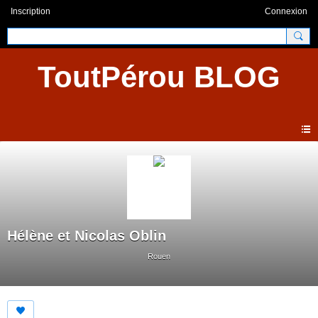
Inscription
Connexion
ToutPérou BLOG
Hélène et Nicolas Oblin
Rouen