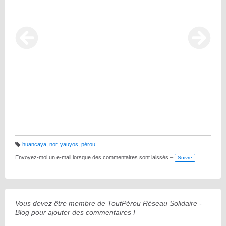
huancaya
,
nor
,
yauyos
,
pérou
B
ali
Envoyez-moi un e-mail lorsque des commentaires sont laissés –
Suivre
s
e
s
:
Vous devez être membre de ToutPérou Réseau Solidaire -
Blog pour ajouter des commentaires !